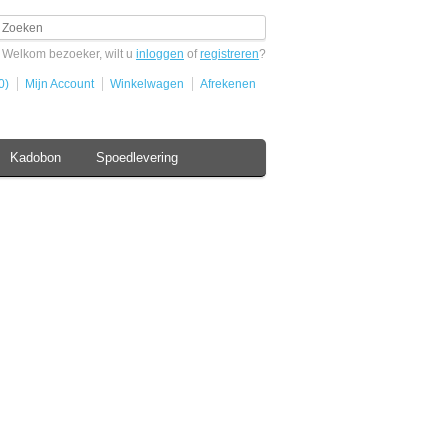
Welkom bezoeker, wilt u
inloggen
of
registreren
?
0)
Mijn Account
Winkelwagen
Afrekenen
Kadobon
Spoedlevering