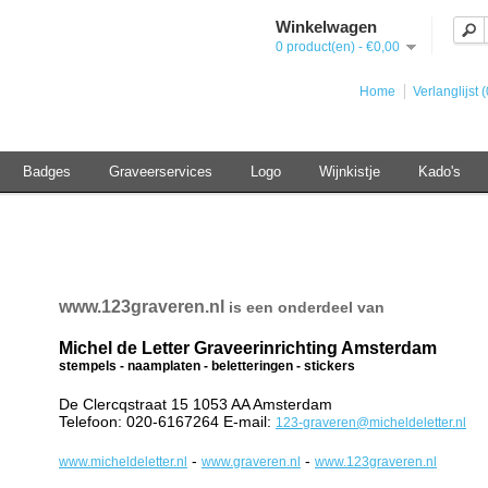
Winkelwagen
0 product(en) - €0,00
Home
Verlanglijst (
Badges
Graveerservices
Logo
Wijnkistje
Kado's
www.123graveren.nl
is een onderdeel van
Michel de Letter Graveerinrichting Amsterdam
stempels - naamplaten - beletteringen - stickers
De Clercqstraat 15 1053 AA Amsterdam
Telefoon: 020-6167264 E-mail:
123-graveren@micheldeletter.nl
-
-
www.micheldeletter.nl
www.graveren.nl
www.123graveren.nl